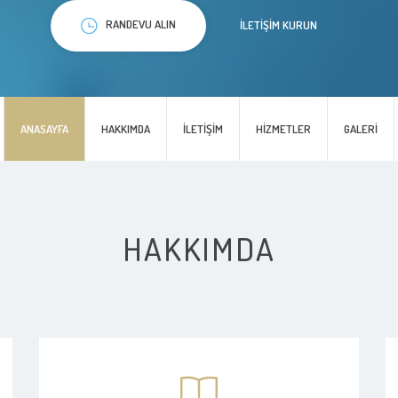
RANDEVU ALIN
İLETIŞIM KURUN
ANASAYFA
HAKKIMDA
İLETIŞIM
HIZMETLER
GALERI
HAKKIMDA