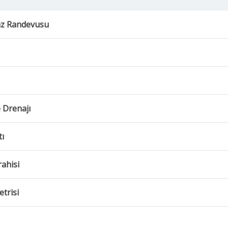
az Randevusu
 Drenajı
ı
ahisi
trisi