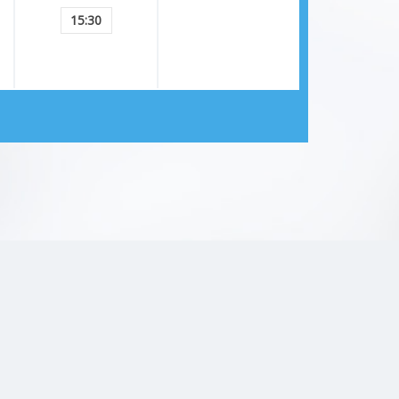
Kulak Akıntısı
15:30
Burun Akıntısı
Ses Kısıklığı
Adenoid
Boğaz Ağrısı
Gırtlak (Larenks) Kanseri
kulak ağrısı
Tükürük Bezi Tümörleri
boğaz iltihabı