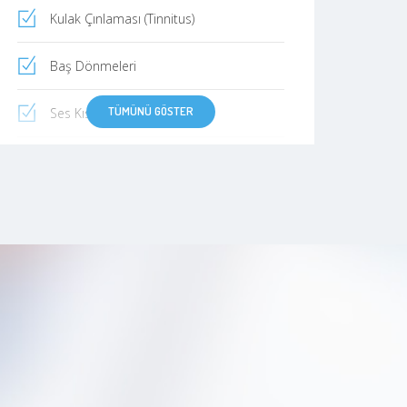
Kulak Çınlaması (Tinnitus)
Baş Dönmeleri
TÜMÜNÜ GÖSTER
Ses Kısıklığı
Kepçe Kulak Sorunu
Saman Nezlesi (Alerjik Rinit)
Uyku Apnesi
Alerji
Burun Kanaması
Kulak Zarı Delinmesi