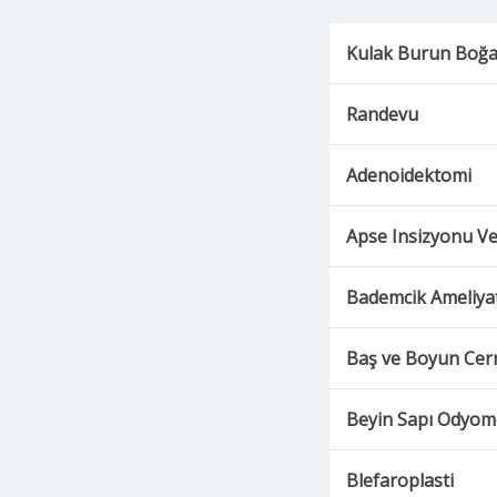
Kulak Burun Boğ
Randevu
Adenoidektomi
Apse Insizyonu Ve
Bademcik Ameliyat
Baş ve Boyun Cerr
Beyin Sapı Odyome
Blefaroplasti