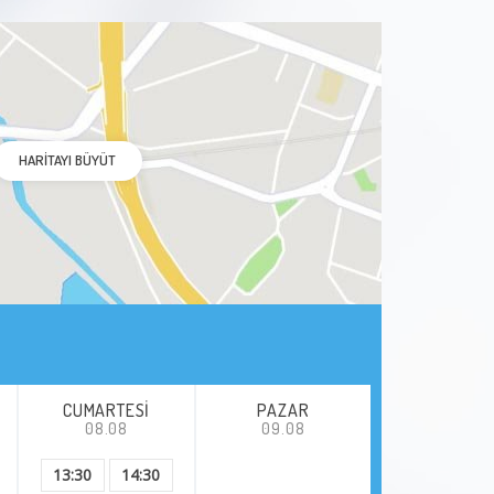
Orta Kulak İltihabı
Kulak İltihabı
Nazal Septum Deviasyonu
HARITAYI BÜYÜT
Septum Deviasyonu
Nazal Polip
Konka Büyümesi
Yüz Felci
CUMARTESI
PAZAR
08.08
09.08
Baş ve Boyun Kanserleri
13:30
14:30