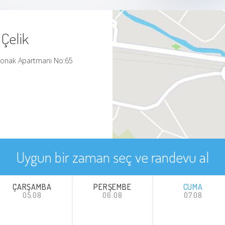
 Çelik
Konak Apartmanı No:65
Uygun bir zaman seç ve randevu al
ÇARŞAMBA
PERŞEMBE
CUMA
05.08
06.08
07.08